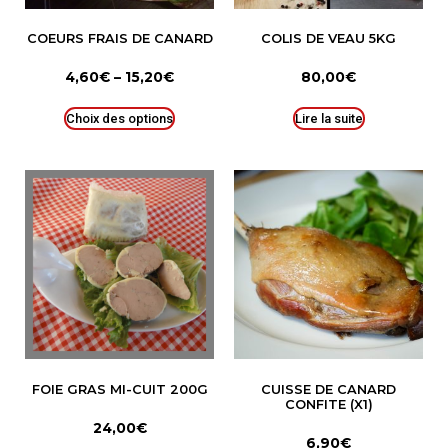
COEURS FRAIS DE CANARD
COLIS DE VEAU 5KG
4,60
€
–
15,20
€
80,00
€
Choix des options
Lire la suite
FOIE GRAS MI-CUIT 200G
CUISSE DE CANARD
CONFITE (X1)
24,00
€
6,90
€