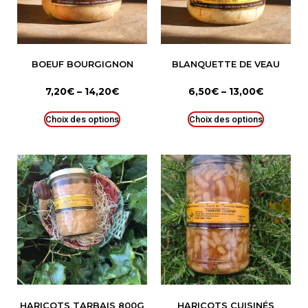
BOEUF BOURGIGNON
BLANQUETTE DE VEAU
7,20
€
–
14,20
€
6,50
€
–
13,00
€
Choix des options
Choix des options
HARICOTS TARBAIS 800G
HARICOTS CUISINÉS